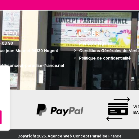
 INFO
AUTRES
4 03 90
Mentions légales
rue jean Monnet 94130 Nogent
Conditions Générales de Vent
Politique de confidentialité
act@concept-paradise-france.net
z
Copyright 2026, Agence Web Concept Paradise France