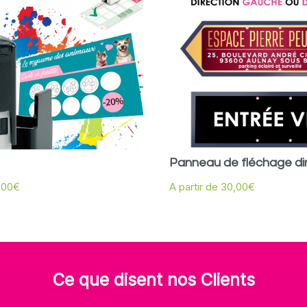
Panneau de fléchage dir
,00
€
A partir de
30,00
€
Ce que disent nos Clients