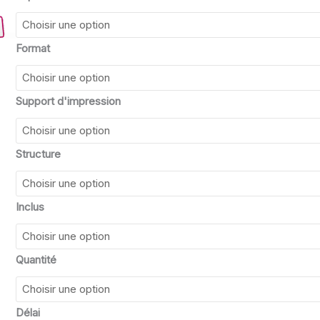
de
Photocall
200
Format
x
200
cm
Support d'impression
Structure
Inclus
Quantité
Délai