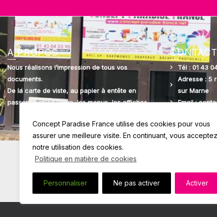
A PROPOS
CONTACT
Nous réalisons l’impression de tous vos
Tél : 01 43 0
documents.
Adresse : 5 
De la carte de viste, au papier à entête en
sur Marne
passant par les flyers, les menus, les affiches…
Email : cont
Concept Paradise France utilise des cookies pour vous
assurer une meilleure visite. En continuant, vous accepte
notre utilisation des cookies.
Politique en matière de cookies
Personnaliser
Ne pas activer
Activer