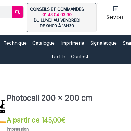
CONSEILS ET COMMANDES
01 43 04 03 90
Ouv
Services
DU LUNDI AU VENDREDI
DE 9H00 À 18H30
Technique
Catalogue
Imprimerie
Signalétique
Sta
Textile
Contact
Photocall 200 x 200 cm
A partir de
145,00
€
quantité
Impression