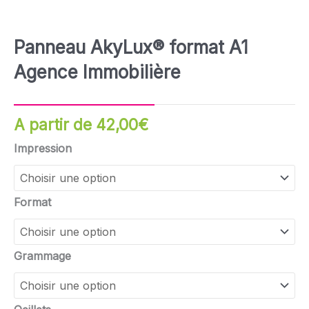
Panneau AkyLux® format A1
Agence Immobilière
A partir de
42,00
€
quantité
Impression
de
Panneau
AkyLux®
Format
format
A1
Agence
Grammage
Immobilière