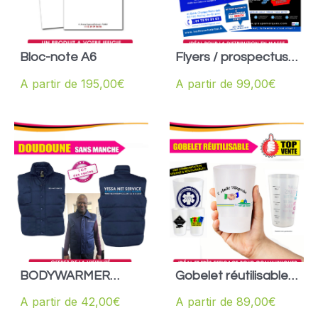
Bloc-note A6
Flyers / prospectus
A4
A partir de
195,00
€
A partir de
99,00
€
BODYWARMER
Gobelet réutilisable
WORKWEAR
25/33cl
A partir de
42,00
€
A partir de
89,00
€
UNISEXE