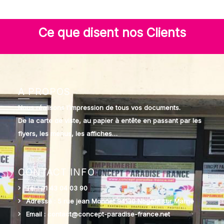
Ce que disent nos Clients
A PROPOS
Nous réalisons l’impression de tous vos documents.
De la carte de viste, au papier à entête en passant par les
flyers, les menus, les affiches…
CONTACT INFO
Tél : 01 43 04 03 90
Adresse : 5 rue jean Monnet 94130 Nogent sur Marne
Email : contact@concept-paradise-france.net