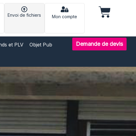
Panier
Envoi de fichiers
rir Services
Mon compte
Demande de devis
nds et PLV
Objet Pub