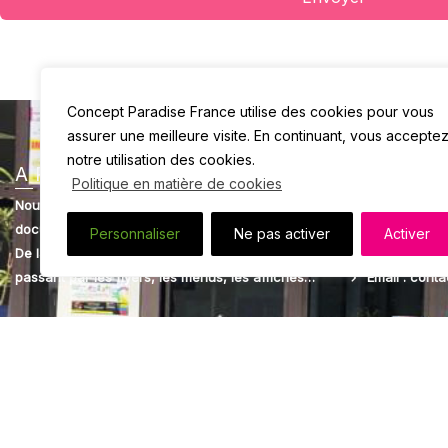
Concept Paradise France utilise des cookies pour vous
assurer une meilleure visite. En continuant, vous accepte
notre utilisation des cookies.
A PROPOS
CONTACT
Politique en matière de cookies
Nous réalisons l’impression de tous vos
Tél : 01 43 0
documents.
Adresse : 5 
Personnaliser
Ne pas activer
Activer
De la carte de viste, au papier à entête en
sur Marne
passant par les flyers, les menus, les affiches…
Email : cont