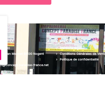
z
 INFO
AUTRES
4 03 90
Mentions légales
rue jean Monnet 94130 Nogent
Conditions Générales de Vent
Politique de confidentialité
act@concept-paradise-france.net