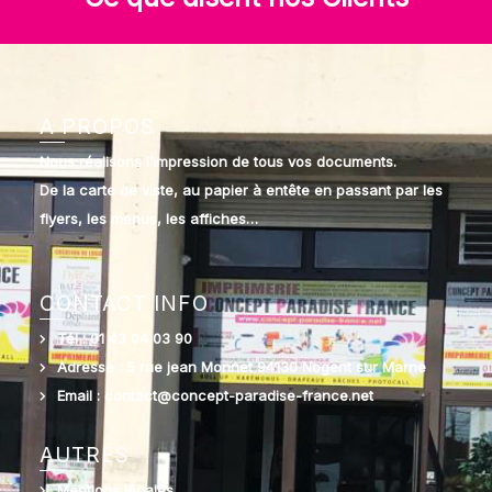
A PROPOS
Nous réalisons l’impression de tous vos documents.
De la carte de viste, au papier à entête en passant par les
flyers, les menus, les affiches…
CONTACT INFO
Tél : 01 43 04 03 90
Adresse : 5 rue jean Monnet 94130 Nogent sur Marne
Email : contact@concept-paradise-france.net
AUTRES
Mentions légales