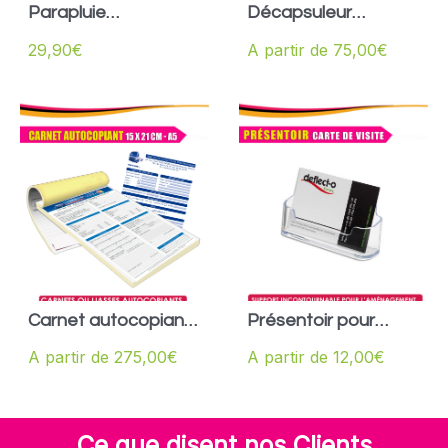
Parapluie
Décapsuleur
personnalisé
aimanté
29,90
€
A partir de
75,00
€
Carnet autocopiant
Présentoir pour
A5
cartes de visite
A partir de
275,00
€
A partir de
12,00
€
Ce que disent nos Clients