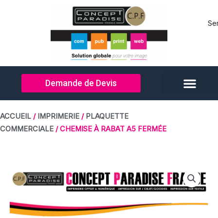
Aller
au
Se
contenu
Demande de Devis
ACCUEIL
/
IMPRIMERIE
/
PLAQUETTE
COMMERCIALE
/ CHEMISE À RABAT A5 FERMÉE