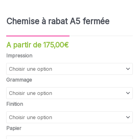
Chemise à rabat A5 fermée
A partir de
175,00
€
quantité
Impression
de
Chemise
à
Grammage
rabat
A5
fermée
Finition
Papier