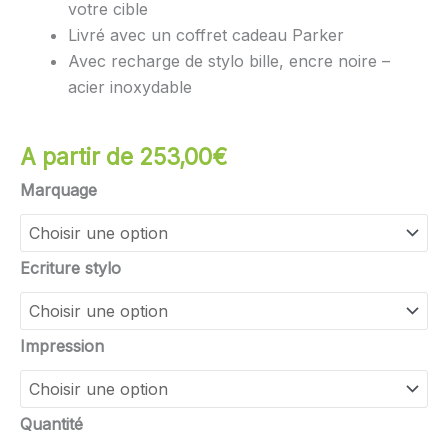
votre cible
Livré avec un coffret cadeau Parker
Avec recharge de stylo bille, encre noire –
acier inoxydable
A partir de
253,00
€
quantité
Marquage
de
STYLO
PRESTIGE
Ecriture stylo
PARKER
Impression
Quantité