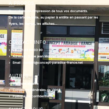
A PROPOS
Nous réalisons l’impression de tous vos documents.
De la carte de viste, au papier à entête en passant par les
flyers, les menus, les affiches…
CONTACT INFO
Tél : 01 43 04 03 90
Adresse : 5 rue jean Monnet 94130 Nogent sur Marne
Email : contact@concept-paradise-france.net
AUTRES
Mentions légales
Conditions Générales de Vente
Politique de confidentialité