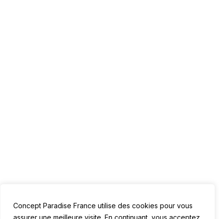
Concept Paradise F
L’agence CPF est votre 
communication en ligne
6:42
Concept Paradise France utilise des cookies pour vous
assurer une meilleure visite. En continuant, vous acceptez