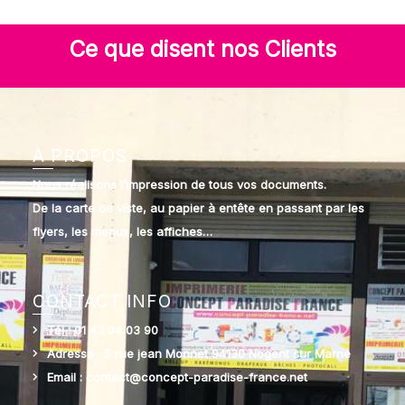
Ce que disent nos Clients
A PROPOS
Nous réalisons l’impression de tous vos documents.
De la carte de viste, au papier à entête en passant par les
flyers, les menus, les affiches…
CONTACT INFO
Tél : 01 43 04 03 90
Adresse : 5 rue jean Monnet 94130 Nogent sur Marne
Email : contact@concept-paradise-france.net