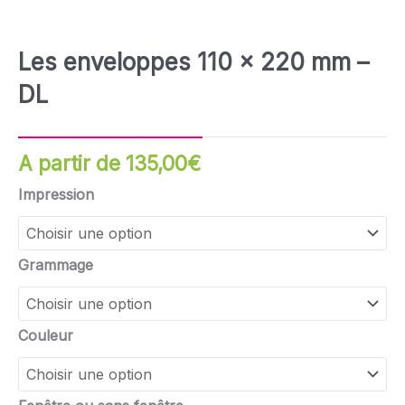
Les enveloppes 110 x 220 mm –
DL
A partir de
135,00
€
quantité
Impression
de
Les
enveloppes
Grammage
110
x
220
Couleur
mm
-
DL