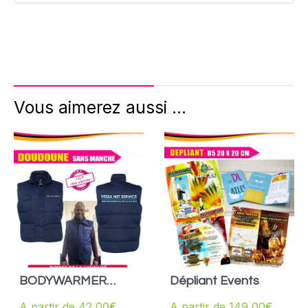
Vous aimerez aussi ...
BODYWARMER
Dépliant Events
WORKWEAR
A partir de
42,00
€
A partir de
149,00
€