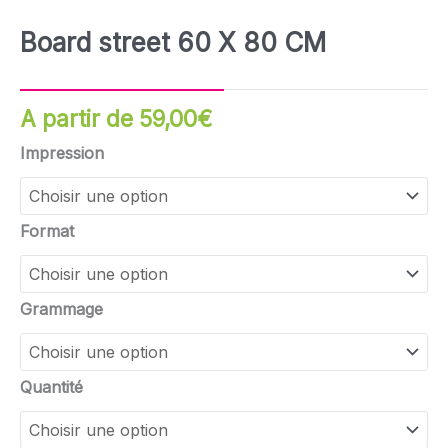
Board street 60 X 80 CM
A partir de
59,00
€
quantité
Impression
de
Board
street
Format
60
X
80
Grammage
CM
Quantité