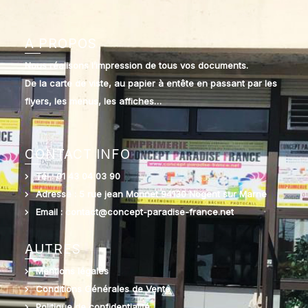
A PROPOS
Nous réalisons l’impression de tous vos documents.
De la carte de viste, au papier à entête en passant par les
flyers, les menus, les affiches…
CONTACT INFO
Tél : 01 43 04 03 90
Adresse : 5 rue jean Monnet 94130 Nogent sur Marne
Email : contact@concept-paradise-france.net
AUTRES
Mentions légales
Conditions Générales de Vente
Politique de confidentialité