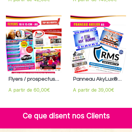
UNISEXE
Flyers / prospectus
Panneau AkyLux®
A6
format A5
A partir de
60,00
€
A partir de
39,00
€
Ce que disent nos Clients