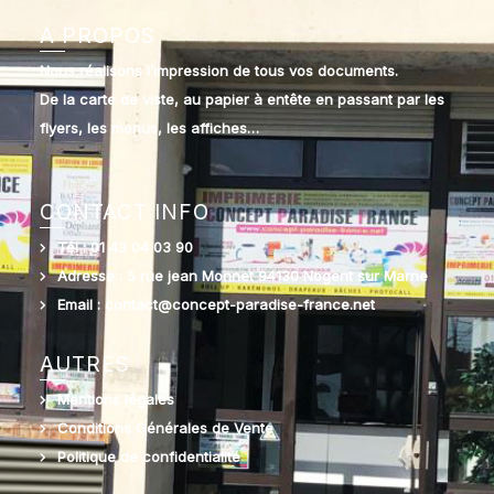
A PROPOS
Nous réalisons l’impression de tous vos documents.
De la carte de viste, au papier à entête en passant par les
flyers, les menus, les affiches…
CONTACT INFO
Tél : 01 43 04 03 90
Adresse : 5 rue jean Monnet 94130 Nogent sur Marne
Email : contact@concept-paradise-france.net
AUTRES
Mentions légales
Conditions Générales de Vente
Politique de confidentialité